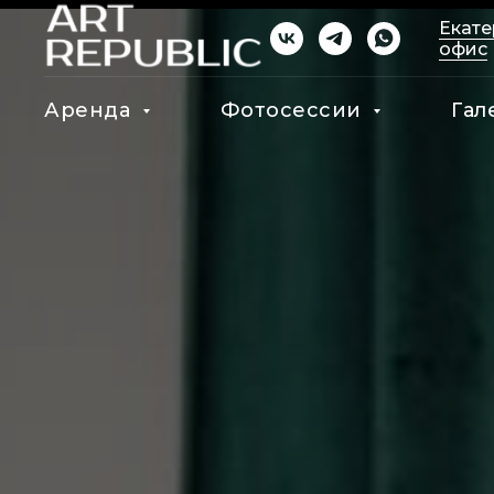
Екате
офис
Аренда
Фотосессии
Гал